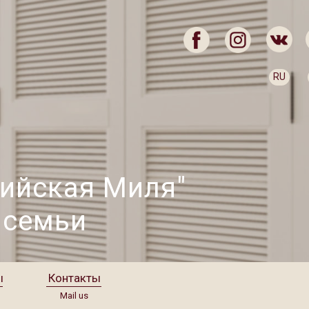
RU
лийская Миля"
 семьи
ы
Контакты
Mail us