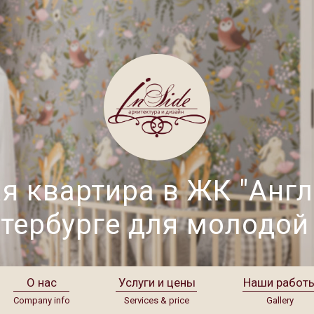
я квартира в ЖК "Анг
етербурге для молодой
О нас
Услуги и цены
Наши работ
Company info
Services & price
Gallery