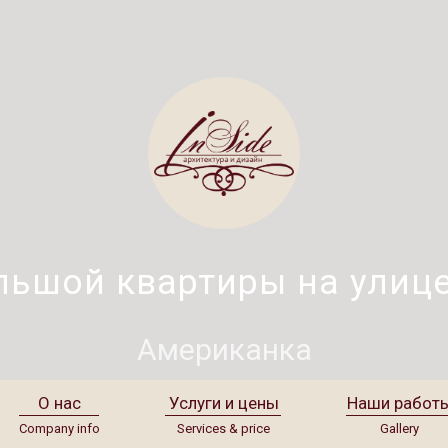
льшой квартиры на улиц
Американка
О нас
Услуги и цены
Наши работ
Company info
Services & price
Gallery